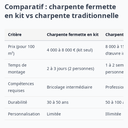
Comparatif : charpente fermette
en kit vs charpente traditionnelle
Critère
Charpente fermette en kit
Charpente t
Prix (pour 100
8 000 à 15 
4 000 à 8 000 € (kit seul)
m²)
d’œuvre inc
Temps de
1 à 2 semai
2 à 3 jours (2 personnes)
montage
personnes)
Compétences
Bricolage intermédiaire
Professionn
requises
Durabilité
30 à 50 ans
50 à 100 an
Personnalisation
Limitée
Illimitée