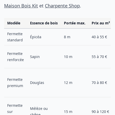
Maison Bois Kit
et
Charpente Shop
.
Modèle
Essence de bois
Portée max.
Prix au m² (p
Fermette
Épicéa
8 m
40 à 55 €
standard
Fermette
Sapin
10 m
55 à 70 €
renforcée
Fermette
Douglas
12 m
70 à 80 €
premium
Fermette
Mélèze ou
sur
15 m
90 à 120 €
chêne